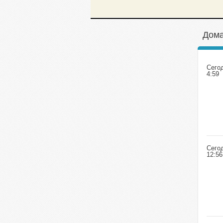
Дома
Сего
4:59
Сего
12:56